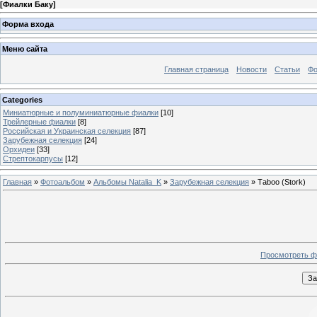
[
Фиалки Баку
]
Форма входа
Меню сайта
Главная страница
Новости
Статьи
Ф
Categories
Миниатюрные и полуминиатюрные фиалки
[10]
Трейлерные фиалки
[8]
Российская и Украинская селекция
[87]
Зарубежная селекция
[24]
Орхидеи
[33]
Стрептокарпусы
[12]
Главная
»
Фотоальбом
»
Альбомы Natalia_K
»
Зарубежная селекция
» Tаboo (Stork)
Просмотреть ф