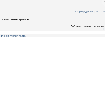
« Предыдущая
|
14
15
1
Всего комментариев
:
0
Добавлять комментарии могу
[
Р
Полная версия сайта