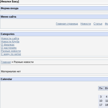
[
Фиалки Баку
]
Форма входа
Меню сайта
Главная страница
Новости
Статьи
Ф
Categories
Новости сайта
Новости Клуба
О фиалках
О растениях
Разные новости
С миру по нитке
Главная
»
Разные новости
Материалов нет
Calendar
Пн
Вт
3
4
10
11
17
18