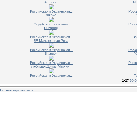
Антарес
Ма
Российская и Украинская...
Росси
Yukako
Р
Зарубежная селекция
Росси
Dumpling
Российская и Украинская...
За
ЛЕ-Малахитовая Роза
Российская и Украинская...
Росси
Shanson
Р
Российская и Украинская...
Росси
Любимая Дочка (Макуни)
Российская и Украинская...
Т
1-27
28-5
Полная версия сайта