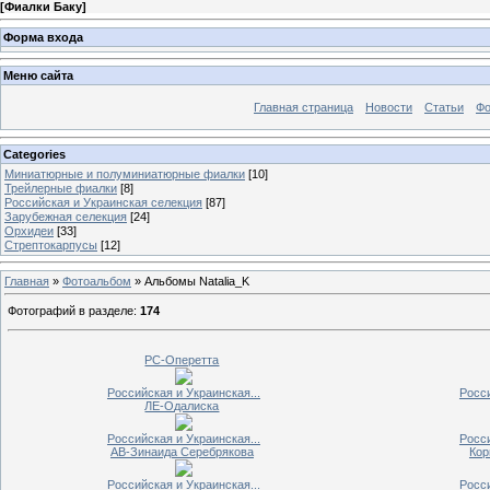
[
Фиалки Баку
]
Форма входа
Меню сайта
Главная страница
Новости
Статьи
Ф
Categories
Миниатюрные и полуминиатюрные фиалки
[10]
Трейлерные фиалки
[8]
Российская и Украинская селекция
[87]
Зарубежная селекция
[24]
Орхидеи
[33]
Стрептокарпусы
[12]
Главная
»
Фотоальбом
» Альбомы Natalia_K
Фотографий в разделе
:
174
РС-Оперетта
Российская и Украинская...
Росси
ЛЕ-Одалиска
Российская и Украинская...
Росси
АВ-Зинаида Серебрякова
Кор
Российская и Украинская...
Росси