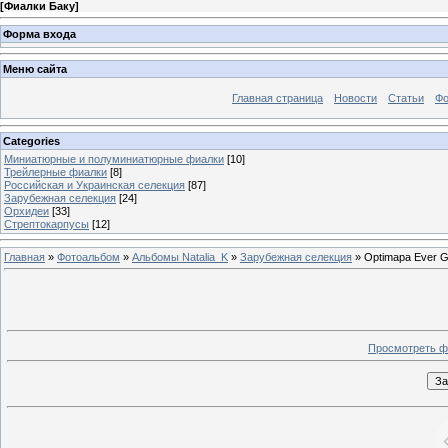
[
Фиалки Баку
]
Форма входа
Меню сайта
Главная страница
Новости
Статьи
Ф
Categories
Миниатюрные и полуминиатюрные фиалки
[10]
Трейлерные фиалки
[8]
Российская и Украинская селекция
[87]
Зарубежная селекция
[24]
Орхидеи
[33]
Стрептокарпусы
[12]
Главная
»
Фотоальбом
»
Альбомы Natalia_K
»
Зарубежная селекция
» Optimapa Ever G
Просмотреть ф