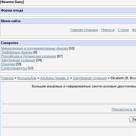
[
Фиалки Баку
]
Форма входа
Меню сайта
Главная страница
Новости
Статьи
Ф
Categories
Миниатюрные и полуминиатюрные фиалки
[10]
Трейлерные фиалки
[8]
Российская и Украинская селекция
[87]
Зарубежная селекция
[24]
Орхидеи
[33]
Стрептокарпусы
[12]
Главная
»
Фотоальбом
»
Альбомы Natalia_K
»
Зарубежная селекция
» Elizabeth (B. Bry
Большие махровые и гофрированные светло-розовые двухтоновые
Просмотреть ф