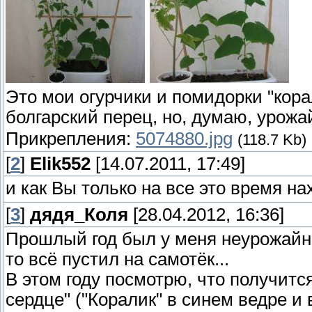
Это мои огурчики и помидорки "кор
болгарский перец, но, думаю, урожа
Прикрепления:
5074880.jpg
(118.7 Kb)
[
2
]
Elik552
[14.07.2011, 17:49]
и как Вы только на все это время н
[
3
]
дядя_Коля
[28.04.2012, 16:36]
Прошлый год был у меня неурожайны
то всё пустил на самотёк...
В этом году посмотрю, что получитс
сердце" ("Коралик" в синем ведре и 