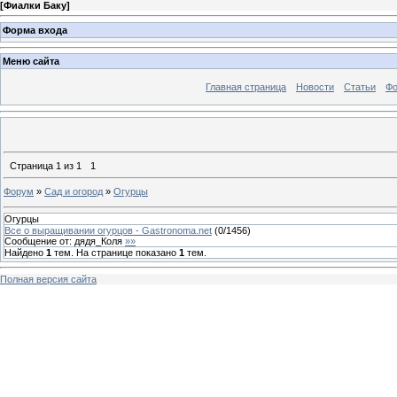
[
Фиалки Баку
]
Форма входа
Меню сайта
Главная страница
Новости
Статьи
Ф
Страница
1
из
1
1
Форум
»
Сад и огород
»
Огурцы
Огурцы
Все о выращивании огурцов - Gastronoma.net
(
0
/
1456
)
Сообщение от:
дядя_Коля
»»
Найдено
1
тем. На странице показано
1
тем.
Полная версия сайта