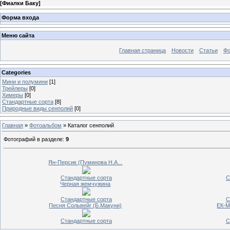
[
Фиалки Баку
]
Форма входа
Меню сайта
Главная страница
Новости
Статьи
Ф
Categories
Мини и полумини
[1]
Трейлеры
[0]
Химеры
[0]
Стандартные сорта
[8]
Природные виды сенполий
[0]
Главная
»
Фотоальбом
» Каталог сенполий
Фотографий в разделе
:
9
Ян-Персик (Пуминова Н.А...
Стандартные сорта
С
Черная жемчужина
Стандартные сорта
С
Песня Сольвейг (Б.Макуни)
ЕК-М
Стандартные сорта
С